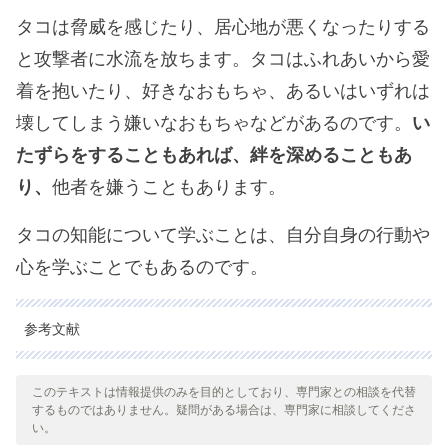
タコは脅威を感じたり、居心地が悪くなったりする
と攻撃者に水流を放ちます。タコはふれあいから愛
着を抱いたり、好きなおもちゃ、あるいはいずれは
壊してしまう嫌いなおもちゃなどがあるのです。
い
たずらをすることもあれば、絆を深めることもあ
り、
他者を嫌うこともあります。
タコの知能について学ぶことは、自分自身の行動や
心を学ぶことでもあるのです。
参考文献
引用された全ての情報源は、品質、信頼性、時代性、および妥当
性を確保するために、私たちのチームによって綿密に審査されま
このテキストは情報提供のみを目的としており、専門家との相談を代替
するものではありません。疑問がある場合は、専門家に相談してくださ
した。この記事の参考文献は、学術的または科学的に正確で信頼
い。
性があると考えられています。