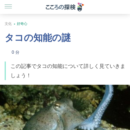
文化
好奇心
タコの知能の謎
0 分
この記事でタコの知能について詳しく見ていきま
しょう！