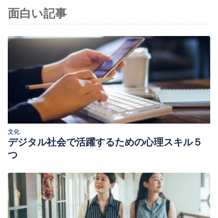
面白い記事
Godfrey-Smith, Peter (2017)Otras mentes.
El pulpo, el mar y
los orígenes profundos de la consciencia
. Paidós.
文化
デジタル社会で活躍するための心理スキル５
つ