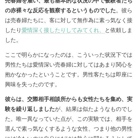
売春婦を雇い、最も基本的な状況の中で被験者たち
の赤裸々な反応を観察するというものでした
。彼ら
は売春婦たちに、客に対して無作為に素っ気なく接
したり
愛情深く接したりしてみてくれ、
と依頼しま
した。
ここで明らかになったのは、こういった状況下では
男性たちは愛情深い売春婦に対してはあまり関心を
抱かなかったということです。男性客たちは即座に
興味を失ったのです。
彼らは、交際相手相談所からも女性たちを集め、実
験を繰り返しました
が、結果は似たようなものでし
た。唯一異なっていた点が、この実験では、相手を
選んで素っ気なくするような女性、つまり他の男性