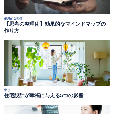
健康的な習慣
【思考の整理術】効果的なマインドマップの
作り方
幸せ
住宅設計が幸福に与える5つの影響