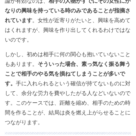
論が有効なのは、
相手の人物がすでにその女性にか
なりの興味を持っている時のみであることが指摘さ
れています
。女性が近寄りがたいと、興味を高めて
はくれますが、興味を作り出してくれるわけではな
いのです。
しかし、初めは相手に何の関心も抱いていないこと
もあります。
そういった場合、素っ気なく振る舞う
ことで相手のやる気を損ねてしまうことが多いで
す。
手に入れられるという確信が持てないものに対
して、余分な労力を費やしたがる人などいないので
す。このケースでは、距離を縮め、相手のための時
間を作ることが、結局は炎を燃え上がらせることに
つながります。