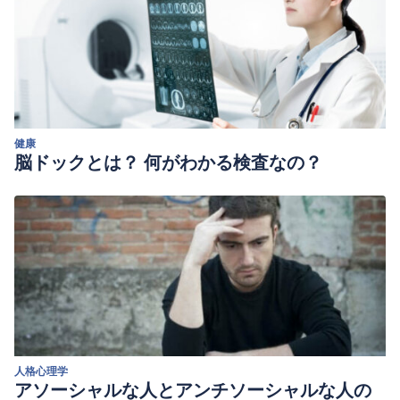
健康
脳ドックとは？ 何がわかる検査なの？
人格心理学
アソーシャルな人とアンチソーシャルな人の