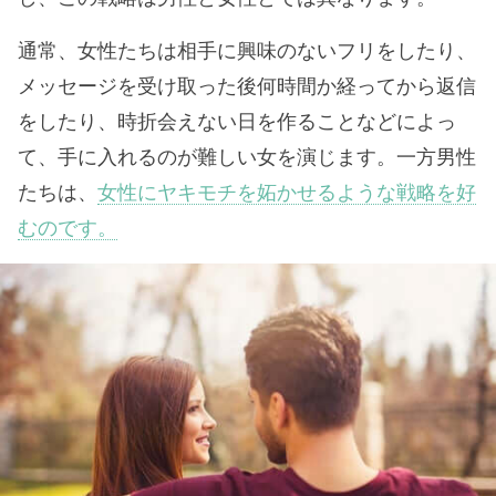
通常、女性たちは相手に興味のないフリをしたり、
メッセージを受け取った後何時間か経ってから返信
をしたり、時折会えない日を作ることなどによっ
て、手に入れるのが難しい女を演じます。一方男性
たちは、
女性にヤキモチを妬かせるような戦略を好
むのです。