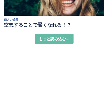
個人の成長
空想することで賢くなれる！？
もっと読み込む...