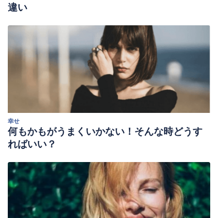
違い
幸せ
何もかもがうまくいかない！そんな時どうす
ればいい？