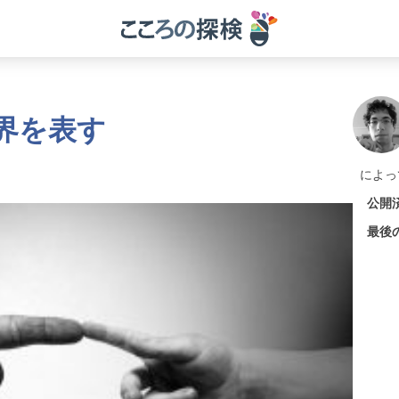
界を表す
によっ
公開
最後