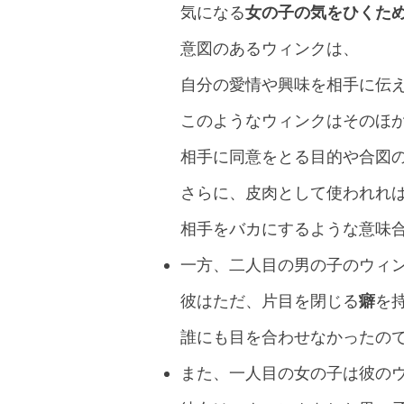
気になる
女の子の気をひくた
意図のあるウィンクは、
自分の愛情や興味を相手に伝
このようなウィンクはそのほ
相手に同意をとる目的や合図
さらに、皮肉として使われれ
相手をバカにするような意味
一方、二人目の男の子のウィ
彼はただ、片目を閉じる
癖
を
誰にも目を合わせなかったの
また、一人目の女の子は彼の