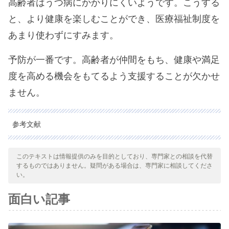
高齢者はうつ病にかかりにくいようです。こうする
と、より健康を楽しむことができ、医療福祉制度を
あまり使わずにすみます。
予防が一番です。高齢者が仲間をもち、健康や満足
度を高める機会をもてるよう支援することが欠かせ
ません。
参考文献
引用された全ての情報源は、品質、信頼性、時代性、および妥当
性を確保するために、私たちのチームによって綿密に審査されま
このテキストは情報提供のみを目的としており、専門家との相談を代替
するものではありません。疑問がある場合は、専門家に相談してくださ
した。この記事の参考文献は、学術的または科学的に正確で信頼
い。
性があると考えられています。
面白い記事
Belloch, A., Sandín, B. y Ramos, F (2008). Manual de
psicopatología. Volúmenes I y II. McGraw-Hill.Madrid