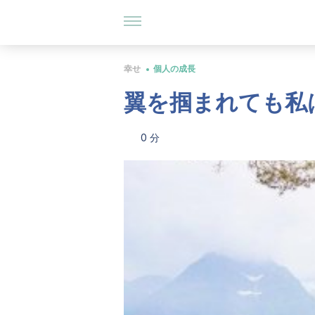
幸せ
個人の成長
翼を掴まれても私
0 分