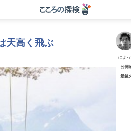
は天高く飛ぶ
によっ
公開
最後