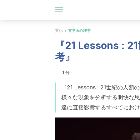
文化
文学＆心理学
『21 Lessons 
考』
1 分
『21 Lessons : 21世
様々な現象を分析する明快な思
達に直接影響するすべてにおけ