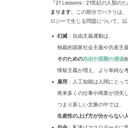
『21 Lessons : 21世紀の人
まります
。この部分でハラリは、
ロジーで生じる問題について、以
幻滅
：自由主義運動は、
独裁的国家社会主義や共産主
そのための
自由や困難の価値
懐疑主義が増え、より単純な
雇用
：人工知能は人間にとっ
将来多くの仕事や商業が消失
つまり新しい文脈の中では、
生産性の上げ方が分からない
自由
：私達はマクロデータに