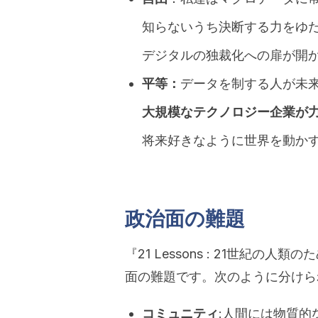
知らないうち決断する力をゆ
デジタルの独裁化への扉が開
平等：
データを制する人が未
大規模なテクノロジー企業が
将来好きなように世界を動か
政治面の難題
『21 Lessons : 21世紀の
面の難題です。次のように分けら
コミュニティ
:人間には物質的