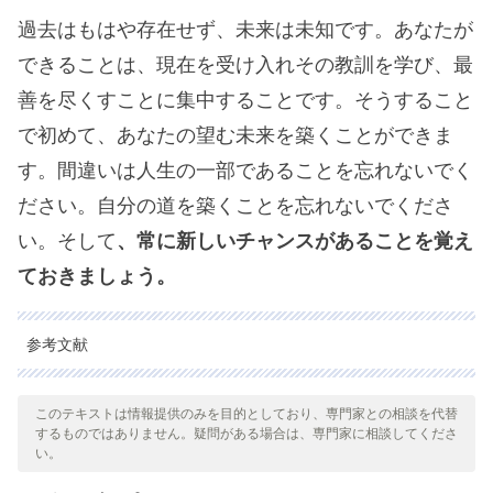
過去はもはや存在せず、未来は未知です。あなたが
できることは、現在を受け入れその教訓を学び、最
善を尽くすことに集中することです。そうすること
で初めて、あなたの望む未来を築くことができま
す。間違いは人生の一部であることを忘れないでく
ださい。自分の道を築くことを忘れないでくださ
い。そして
、常に新しいチャンスがあることを覚え
ておきましょう。
参考文献
引用された全ての情報源は、品質、信頼性、時代性、および妥当
性を確保するために、私たちのチームによって綿密に審査されま
このテキストは情報提供のみを目的としており、専門家との相談を代替
するものではありません。疑問がある場合は、専門家に相談してくださ
した。この記事の参考文献は、学術的または科学的に正確で信頼
い。
性があると考えられています。