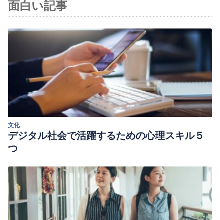
面白い記事
Segura-Vera, S. (1999). Razonamiento contrafáctico: la
posición seriel y el número de antecedentes en los
pensamientos sobre lo que podría haber sido.
Martínez Betancourt, P. A. (2011).
Influencia de los objetos
de autorregulación y el pensamiento contrafáctico sobre los
efectos persuasivos de un mensaje publicitario
(Bachelor’s
thesis, Bogotá-Uniandes).
文化
デジタル社会で活躍するための心理スキル５
つ