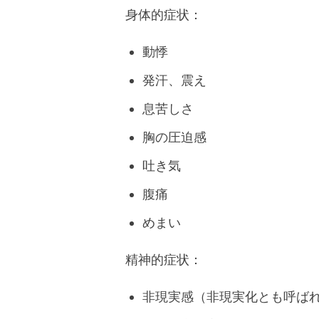
身体的症状：
動悸
発汗、震え
息苦しさ
胸の圧迫感
吐き気
腹痛
めまい
精神的症状：
非現実感（非現実化とも呼ば