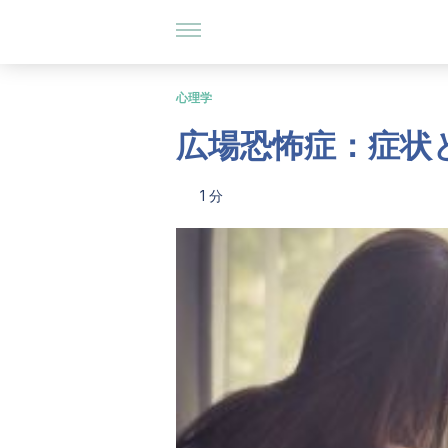
心理学
広場恐怖症：症状
1 分